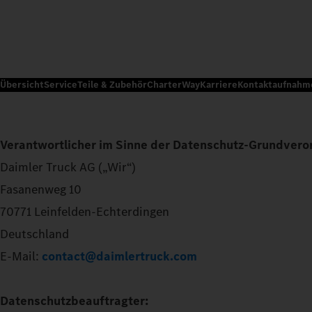
Übersicht
Service
Teile & Zubehör
CharterWay
Karriere
Kontaktaufnahm
Verantwortlicher im Sinne der Datenschutz-Grundvero
Daimler Truck AG („Wir“)
Fasanenweg 10
70771 Leinfelden-Echterdingen
Deutschland
E-Mail:
contact@daimlertruck.com
Datenschutzbeauftragter: