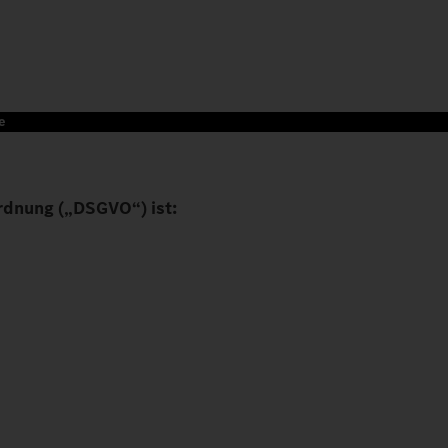
e
rdnung („DSGVO“) ist: