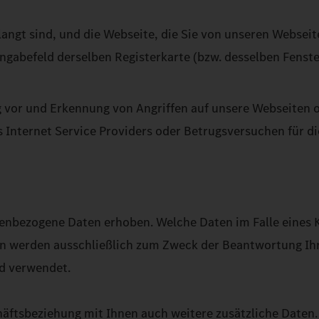
langt sind, und die Webseite, die Sie von unseren Webseit
ingabefeld derselben Registerkarte (bzw. desselben Fenst
 vor und Erkennung von Angriffen auf unsere Webseiten o
 Internet Service Providers oder Betrugsversuchen für d
nbezogene Daten erhoben. Welche Daten im Falle eines 
en werden ausschließlich zum Zweck der Beantwortung Ih
d verwendet.
äftsbeziehung mit Ihnen auch weitere zusätzliche Daten.