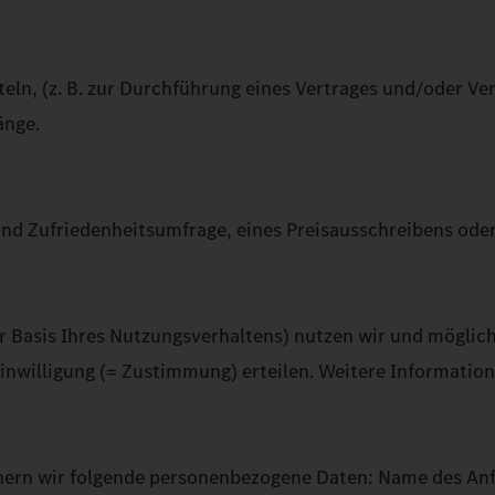
ln, (z. B. zur Durchführung eines Vertrages und/oder Ve
änge.
nd Zufriedenheitsumfrage, eines Preisausschreibens oder 
er Basis Ihres Nutzungsverhaltens) nutzen wir und möglic
willigung (= Zustimmung) erteilen. Weitere Informatio
rn wir folgende personenbezogene Daten: Name des Anfra